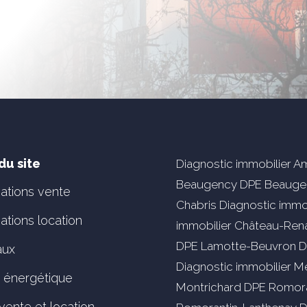
du site
Diagnostic immobilier 
Beaugency
DPE Beauge
gations vente
Chabris
Diagnostic immob
ations location
immobilier Château-Ren
DPE Lamotte-Beuvron
D
aux
Diagnostic immobilier M
t énergétique
Montrichard
DPE Romora
vente et location