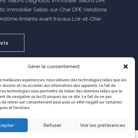
PE Salbris
Diagnostic immobilier Salbris
DPE
tic immobilier Selles-sur-Cher
DPE Vendôme
Vendôme
Amiante avant travaux Loir-et-Cher
vis
igne
Gérer le consentement
les meilleures expériences, nous utilisons des technologies telles que les
r stocker et/ou accéder aux informations des appareils. Le fait de
 ces technologies nous permettra de traiter des données telles que le
t de navigation ou les ID uniques sur ce site. Le fait de ne pas
 de retirer son consentement peut avoir un effet négatif sur certaines
égales
–
Politique de confidentialité
ques et fonctions.
cepter
Refuser
Voir les préférences