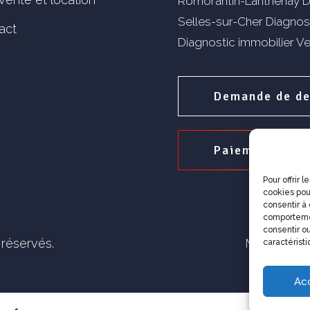
Romorantin-Lanthenay
D
Selles-sur-Cher
Diagnos
act
Diagnostic immobilier 
Demande de de
Paiement en l
Pour offrir 
cookies pou
consentir à
comportemen
consentir ou
 réservés.
Mentions l
caractéristi
Ac