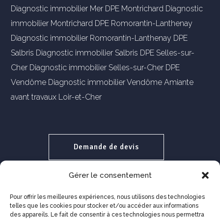
Diagnostic immobilier Mer
DPE Montrichard
Diagnostic
immobilier Montrichard
DPE Romorantin-Lanthenay
Diagnostic immobilier Romorantin-Lanthenay
DPE
Salbris
Diagnostic immobilier Salbris
DPE Selles-sur-
Cher
Diagnostic immobilier Selles-sur-Cher
DPE
Vendôme
Diagnostic immobilier Vendôme
Amiante
avant travaux Loir-et-Cher
Demande de devis
Gérer le consentement
Paiement en ligne
Pour offrir les meilleures expériences, nous utilisons des technologies
telles que les cookies pour stocker et/ou accéder aux informations
des appareils. Le fait de consentir à ces technologies nous permettra